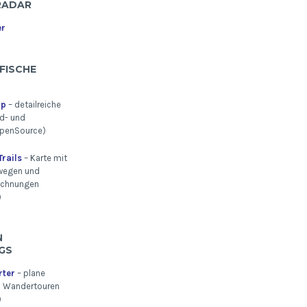
RADAR
er
FISCHE
ap
– detailreiche
d- und
penSource)
rails
– Karte mit
wegen und
ichnungen
)
U
S
rter
– plane
n Wandertouren
)