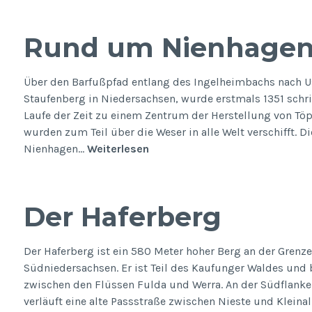
den
Mühlenberg
Rund um Nienhage
Über den Barfußpfad entlang des Ingelheimbachs nach Us
Staufenberg in Niedersachsen, wurde erstmals 1351 schri
Laufe der Zeit zu einem Zentrum der Herstellung von Tö
wurden zum Teil über die Weser in alle Welt verschifft.
Rund
Nienhagen…
Weiterlesen
um
Nienhagen
Der Haferberg
Der Haferberg ist ein 580 Meter hoher Berg an der Gren
Südniedersachsen. Er ist Teil des Kaufunger Waldes und 
zwischen den Flüssen Fulda und Werra. An der Südflank
verläuft eine alte Passstraße zwischen Nieste und Klei