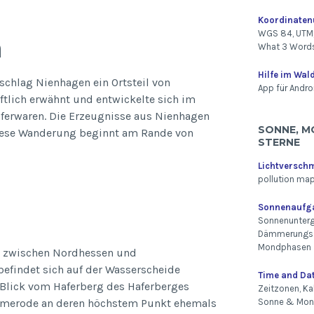
Koordinate
WGS 84, UTM,
n
What 3 Word
Hilfe im Wal
chlag Nienhagen ein Ortsteil von
App für Andro
ftlich erwähnt und entwickelte sich im
pferwaren. Die Erzeugnisse aus Nienhagen
SONNE, M
 Diese Wanderung beginnt am Rande von
STERNE
Lichtversch
pollution ma
Sonnenaufg
Sonnenunterg
Dämmerungsz
Mondphasen
ze zwischen Nordhessen und
befindet sich auf der Wasserscheide
Time and Da
eBlick vom Haferberg des Haferberges
Zeitzonen, Ka
nalmerode an deren höchstem Punkt ehemals
Sonne & Mo