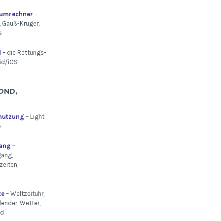
numrechner
–
 Gauß-Krüger,
s
d
– die Rettungs-
id/iOS
OND,
mutzung
– Light
p
ang
–
ang,
eiten,
te
– Weltzeituhr,
lender, Wetter,
nd