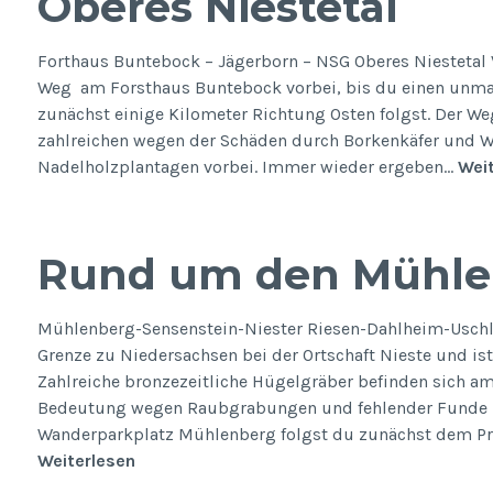
Oberes Niestetal
Forthaus Buntebock – Jägerborn – NSG Oberes Niestetal 
Weg am Forsthaus Buntebock vorbei, bis du einen unmar
zunächst einige Kilometer Richtung Osten folgst. Der W
zahlreichen wegen der Schäden durch Borkenkäfer und
Nadelholzplantagen vorbei. Immer wieder ergeben…
Weit
Rund um den Mühle
Mühlenberg-Sensenstein-Niester Riesen-Dahlheim-Uschla
Grenze zu Niedersachsen bei der Ortschaft Nieste und is
Zahlreiche bronzezeitliche Hügelgräber befinden sich 
Bedeutung wegen Raubgrabungen und fehlender Funde n
Wanderparkplatz Mühlenberg folgst du zunächst dem Pr
Rund
Weiterlesen
um