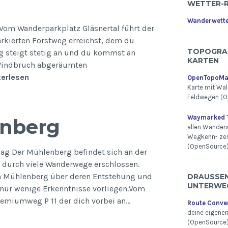
WETTER-
Wanderwett
Vom Wanderparkplatz Gläsnertal führt der
kierten Forstweg erreichst, dem du
TOPOGRA
eg steigt stetig an und du kommst an
KARTEN
 Windbruch abgeräumten
Oberes
erlesen
OpenTopoM
Karte mit Wal
Niestetal
Feldwegen (O
Waymarked T
nberg
allen Wander
Wegkenn- ze
(OpenSource
g Der Mühlenberg befindet sich an der
t durch viele Wanderwege erschlossen.
am Mühlenberg über deren Entstehung und
DRAUSSEN 
NTERWEG
ur wenige Erkenntnisse vorliegen.Vom
emiumweg P 11 der dich vorbei an…
Route Conve
deine eigene
(OpenSource