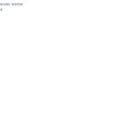
lender, Wetter,
nd