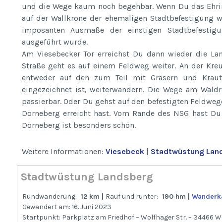
und die Wege kaum noch begehbar. Wenn Du das Ehringe
auf der Wallkrone der ehemaligen Stadtbefestigung w
imposanten Ausmaße der einstigen Stadtbefestigu
ausgeführt wurde.
Am Viesebecker Tor erreichst Du dann wieder die La
Straße geht es auf einem Feldweg weiter. An der Kr
entweder auf den zum Teil mit Gräsern und Kraut
eingezeichnet ist, weiterwandern. Die Wege am Wal
passierbar. Oder Du gehst auf den befestigten Feldwe
Dörneberg erreicht hast. Vom Rande des NSG hast Du
Dörneberg ist besonders schön.
Weitere Informationen:
Viesebeck
|
Stadtwüstung Lan
Stadtwüstung Landsberg
Rundwanderung:
12 km |
Rauf und runter:
190 hm |
Wanderk
Gewandert am: 16. Juni 2023
Startpunkt: Parkplatz am Friedhof – Wolfhager Str. – 34466 