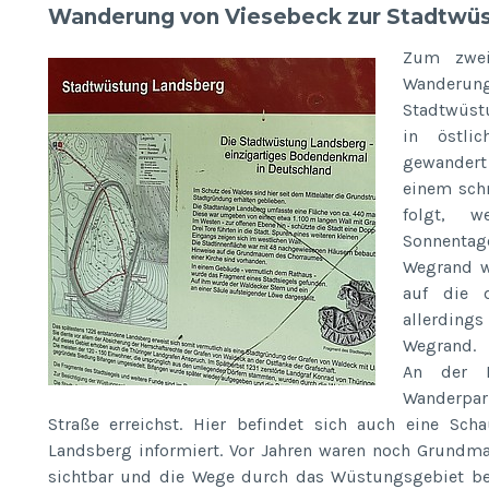
Wanderung von Viesebeck zur Stadtwü
Zum zwei
Wanderun
Stadtwüst
in östli
gewandert
einem sch
folgt, w
Sonnent
Wegrand w
auf die 
allerding
Wegrand.
An der L
Wanderpa
Straße erreichst. Hier befindet sich auch eine Sch
Landsberg informiert. Vor Jahren waren noch Grundm
sichtbar und die Wege durch das Wüstungsgebiet beg