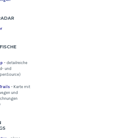
RADAR
er
FISCHE
ap
– detailreiche
d- und
penSource)
rails
– Karte mit
wegen und
ichnungen
)
U
S