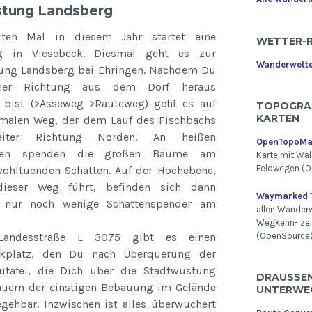
stung Landsberg
ten Mal in diesem Jahr startet eine
WETTER-
g in Viesebeck. Diesmal geht es zur
Wanderwett
ung Landsberg bei Ehringen. Nachdem Du
cher Richtung aus dem Dorf heraus
 bist (>Asseweg >Rauteweg) geht es auf
TOPOGRA
KARTEN
malen Weg, der dem Lauf des Fischbachs
eiter Richtung Norden. An heißen
OpenTopoM
agen spenden die großen Bäume am
Karte mit Wal
Feldwegen (O
ohltuenden Schatten. Auf der Hochebene,
dieser Weg führt, befinden sich dann
Waymarked T
s nur noch wenige Schattenspender am
allen Wander
Wegkenn- ze
andesstraße L 3075 gibt es einen
(OpenSource
rkplatz, den Du nach Überquerung der
autafel, die Dich über die Stadtwüstung
DRAUSSEN 
auern der einstigen Bebauung im Gelände
NTERWEG
ehbar. Inzwischen ist alles überwuchert