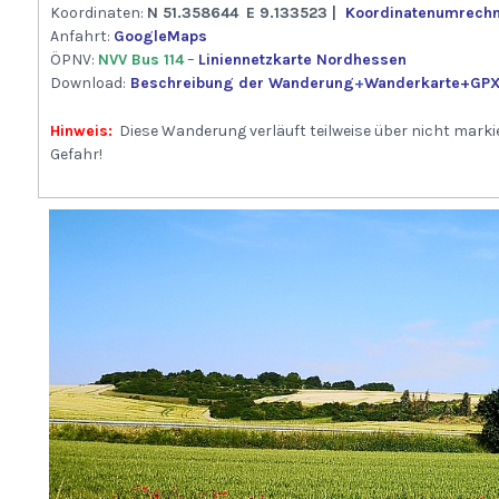
Koordinaten:
N 51.358644
E 9.133523 |
Koordinatenumrech
Anfahrt:
GoogleMaps
ÖPNV:
NVV Bus 114
–
Liniennetzkarte Nordhessen
Download:
Beschreibung der Wanderung
+
Wanderkarte
+GPX
Hinweis:
Diese Wanderung verläuft teilweise über nicht marki
Gefahr!