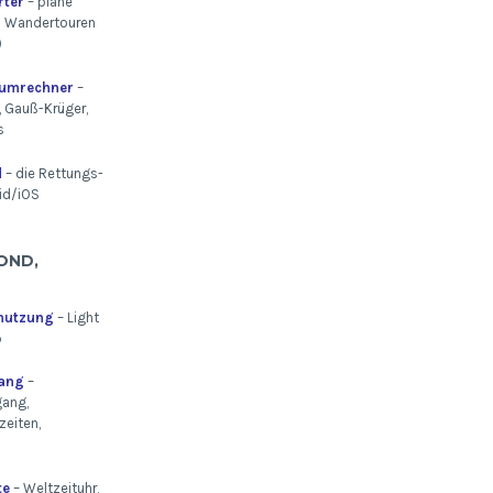
rter
– plane
n Wandertouren
)
numrechner
–
 Gauß-Krüger,
s
d
– die Rettungs-
id/iOS
OND,
mutzung
– Light
p
ang
–
ang,
eiten,
te
– Weltzeituhr,