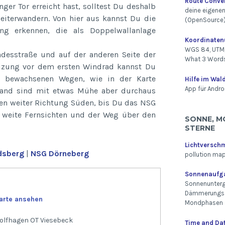
Route Conve
r Tor erreicht hast, solltest Du deshalb
deine eigene
eiterwandern. Von hier aus kannst Du die
(OpenSource
ng erkennen, die als Doppelwallanlage
Koordinate
WGS 84, UTM,
ndesstraße und auf der anderen Seite der
What 3 Word
euzung vor dem ersten Windrad kannst Du
 bewachsenen Wegen, wie in der Karte
Hilfe im Wal
App für Andro
drand sind mit etwas Mühe aber durchaus
gen weiter Richtung Süden, bis Du das NSG
 weite Fernsichten und der Weg über den
SONNE, M
STERNE
Lichtversch
dsberg
|
NSG Dörneberg
pollution ma
Sonnenaufg
Sonnenunterg
Dämmerungsz
arte ansehen
Mondphasen
Wolfhagen OT Viesebeck
Time and Da