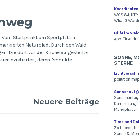
Koordinate
WGS 84, UTM,
chweg
What 3 Word
Hilfe im Wal
 Vom Startpunkt am Sportplatz in
App für Andro
 markierten Naturpfad. Durch den Wald
en. Die dort vor der Kirche aufgestellte
SONNE, M
reien existierten, deren Produkte…
STERNE
Lichtversch
pollution ma
Sonnenaufg
Sonnenunterg
Neuere Beiträge
Dämmerungsz
Mondphasen
Time and Da
Zeitzonen, Ka
Sonne & Mo