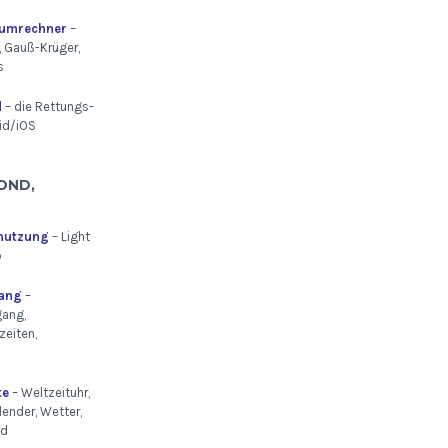
numrechner
–
 Gauß-Krüger,
s
d
– die Rettungs-
id/iOS
OND,
mutzung
– Light
p
ang
–
ang,
eiten,
te
– Weltzeituhr,
lender, Wetter,
nd