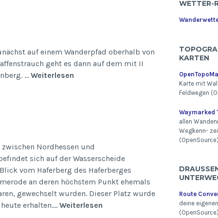
WETTER-
Wanderwett
TOPOGRA
zunächst auf einem Wanderpfad oberhalb von
KARTEN
ffenstrauch geht es dann auf dem mit II
Traumpfade
OpenTopoM
inberg. …
Weiterlesen
Karte mit Wal
Feldwegen (O
Waymarked T
allen Wander
Wegkenn- ze
(OpenSource
ze zwischen Nordhessen und
befindet sich auf der Wasserscheide
DRAUSSEN 
eBlick vom Haferberg des Haferberges
NTERWEG
nalmerode an deren höchstem Punkt ehemals
aren, gewechselt wurden. Dieser Platz wurde
Route Conve
deine eigene
Der
heute erhalten.…
Weiterlesen
(OpenSource
Haferberg