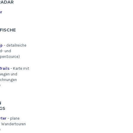
RADAR
er
FISCHE
ap
– detailreiche
d- und
penSource)
rails
– Karte mit
wegen und
ichnungen
)
U
S
rter
– plane
n Wandertouren
)