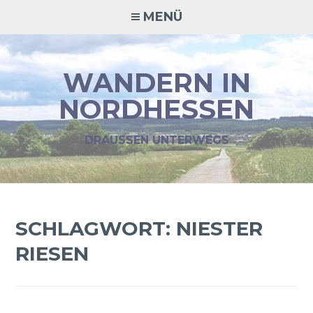
Zum
MENÜ
Inhalt
springen
WANDERN IN
NORDHESSEN
DRAUSSEN UNTERWEGS
SCHLAGWORT:
NIESTER
RIESEN