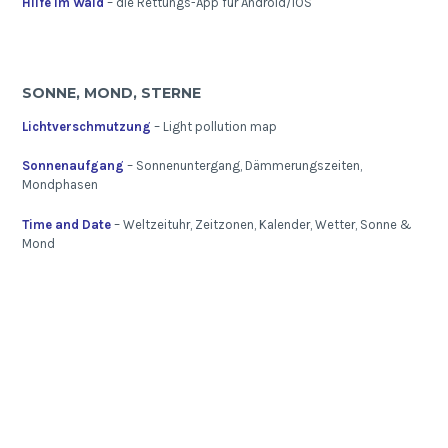
Hilfe im Wald
– die Rettungs-App für Android/iOS
SONNE, MOND, STERNE
Lichtverschmutzung
– Light pollution map
Sonnenaufgang
– Sonnenuntergang, Dämmerungszeiten,
Mondphasen
Time and Date
– Weltzeituhr, Zeitzonen, Kalender, Wetter, Sonne &
Mond