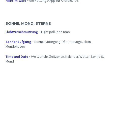
Hilfe im Wald
– die Rettungs-App für Android/iOS
SONNE, MOND, STERNE
Lichtverschmutzung
– Light pollution map
Sonnenaufgang
– Sonnenuntergang, Dämmerungszeiten,
Mondphasen
Time and Date
– Weltzeituhr, Zeitzonen, Kalender, Wetter, Sonne &
Mond