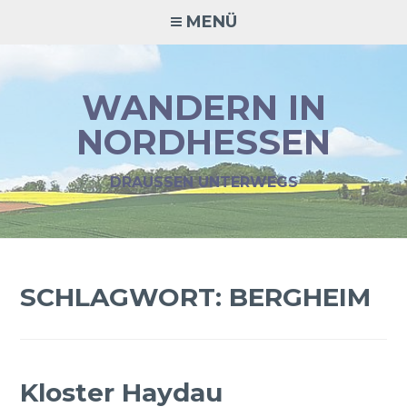
Zum
MENÜ
Inhalt
springen
WANDERN IN
NORDHESSEN
DRAUSSEN UNTERWEGS
SCHLAGWORT:
BERGHEIM
Kloster Haydau