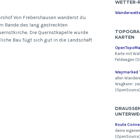
WETTER-
Wanderwett
fershof Von Frebershausen wanderst du
m Rande des lang gestreckten
TOPOGRA
ernstkirche. Die Quernstkapelle wurde
KARTEN
liche Bau fügt sich gut in die Landschaft
OpenTopoM
Karte mit Wal
rnstkirche
Feldwegen (O
Waymarked T
allen Wander
Wegkenn- ze
(OpenSource
DRAUSSEN 
NTERWEG
Route Conve
deine eigene
(OpenSource