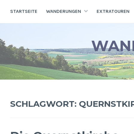
Zum
Inhalt
STARTSEITE
WANDERUNGEN
EXTRATOUREN
springen
WAND
SCHLAGWORT:
QUERNSTKI