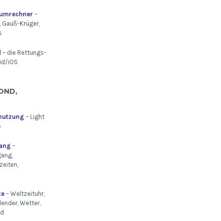
numrechner
–
 Gauß-Krüger,
s
d
– die Rettungs-
id/iOS
OND,
mutzung
– Light
p
ang
–
ang,
eiten,
te
– Weltzeituhr,
lender, Wetter,
nd