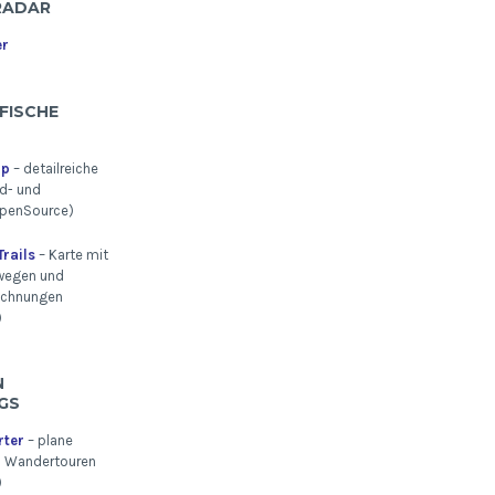
RADAR
er
FISCHE
ap
– detailreiche
d- und
penSource)
rails
– Karte mit
wegen und
ichnungen
)
U
S
rter
– plane
n Wandertouren
)