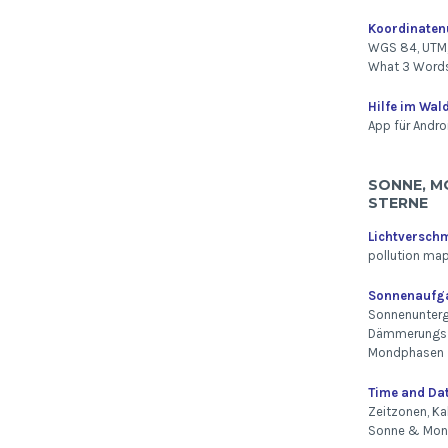
Koordinate
WGS 84, UTM,
What 3 Word
Hilfe im Wal
App für Andro
SONNE, M
STERNE
Lichtversch
pollution ma
Sonnenaufg
Sonnenunterg
Dämmerungsz
Mondphasen
Time and Da
Zeitzonen, Ka
Sonne & Mo