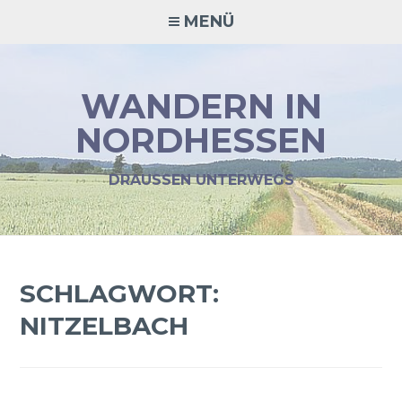
Zum
MENÜ
Inhalt
springen
WANDERN IN
NORDHESSEN
DRAUSSEN UNTERWEGS
SCHLAGWORT:
NITZELBACH