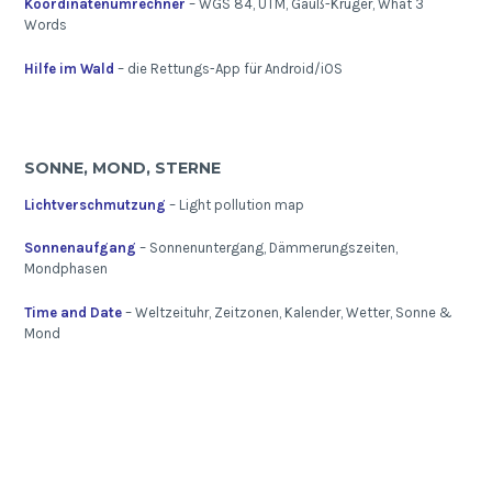
Koordinatenumrechner
– WGS 84, UTM, Gauß-Krüger, What 3
Words
Hilfe im Wald
– die Rettungs-App für Android/iOS
SONNE, MOND, STERNE
Lichtverschmutzung
– Light pollution map
Sonnenaufgang
– Sonnenuntergang, Dämmerungszeiten,
Mondphasen
Time and Date
– Weltzeituhr, Zeitzonen, Kalender, Wetter, Sonne &
Mond