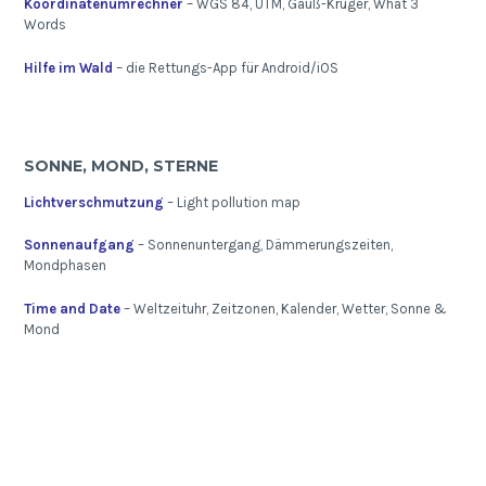
Koordinatenumrechner
– WGS 84, UTM, Gauß-Krüger, What 3
Words
Hilfe im Wald
– die Rettungs-App für Android/iOS
SONNE, MOND, STERNE
Lichtverschmutzung
– Light pollution map
Sonnenaufgang
– Sonnenuntergang, Dämmerungszeiten,
Mondphasen
Time and Date
– Weltzeituhr, Zeitzonen, Kalender, Wetter, Sonne &
Mond