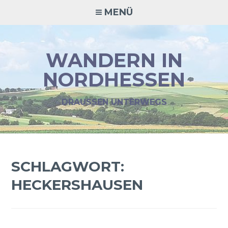
Zum
MENÜ
Inhalt
springen
WANDERN IN
NORDHESSEN
DRAUSSEN UNTERWEGS
SCHLAGWORT:
HECKERSHAUSEN