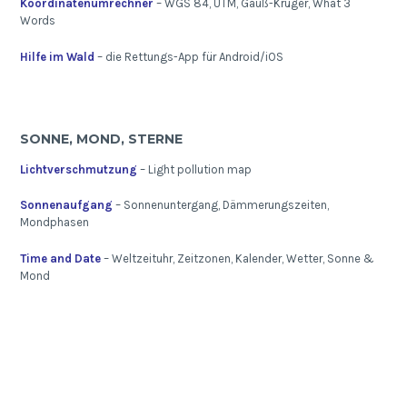
Koordinatenumrechner
– WGS 84, UTM, Gauß-Krüger, What 3
Words
Hilfe im Wald
– die Rettungs-App für Android/iOS
SONNE, MOND, STERNE
Lichtverschmutzung
– Light pollution map
Sonnenaufgang
– Sonnenuntergang, Dämmerungszeiten,
Mondphasen
Time and Date
– Weltzeituhr, Zeitzonen, Kalender, Wetter, Sonne &
Mond