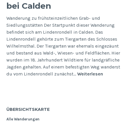
bei Calden
Wanderung zu frühsteinzeitlichen Grab- und
Siedlungsstätten Der Startpunkt dieser Wanderung
befindet sich am Lindenrondell in Calden. Das
Lindenrondell gehörte zum Tiergarten des Schlosses
Wilhelmsthal. Der Tiergarten war ehemals eingezäunt
und bestand aus Wald-, Wiesen- und Feldflächen. Hier
wurden im 18. Jahrhundert Wildtiere für landgräfliche
Jagden gehalten. Auf einem befestigten Weg wanderst
Galeriegrab
du vom Lindenrondell zunächst…
Weiterlesen
und
Erdwerk
bei
Calden
ÜBERSICHTSKARTE
Alle Wanderungen