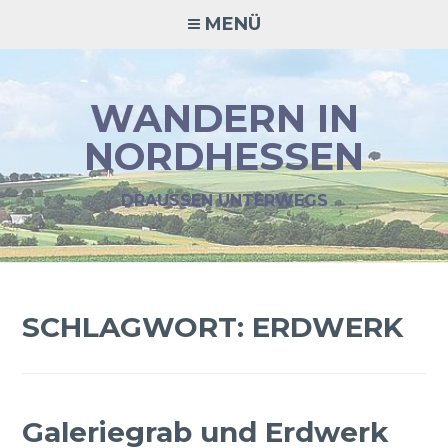
Zum
MENÜ
Inhalt
springen
WANDERN IN
NORDHESSEN
DRAUSSEN UNTERWEGS
SCHLAGWORT:
ERDWERK
Galeriegrab und Erdwerk